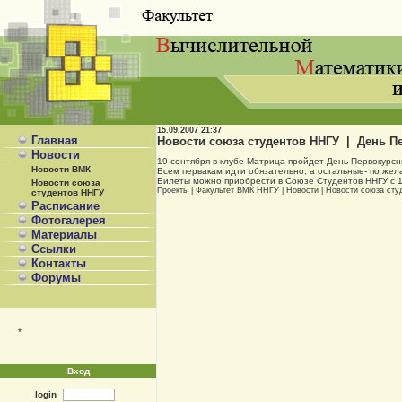
15.09.2007
21:37
Главная
Новости союза студентов ННГУ | День Пе
Новости
19 сентября в клубе Матрица пройдет День Первокурсн
Новости ВМК
Всем первакам идти обязательно, а остальные- по жел
Билеты можно приобрести в Союзе Студентов ННГУ с 10.
Новости союза
Проекты
|
Факультет ВМК ННГУ
|
Новости
|
Новости союза сту
студентов ННГУ
Расписание
Фотогалерея
Материалы
Ссылки
Контакты
Форумы
*
Вход
login