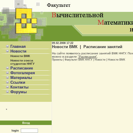
09.02.2008
17:22
Главная
Новости ВМК | Расписание занятий
Новости
На сайте появилось расписание занятий ВМК ННГУ. Пох
Новости ВМК
можно в разделе
"Расписания"
.
Проекты
|
Факультет ВМК ННГУ
|
Новости
|
Новости ВМК
Новости союза
студентов ННГУ
Расписание
Фотогалерея
Материалы
Ссылки
Контакты
Форумы
*
Вход
login